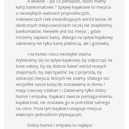
A właśnie – po co pieniądze, skoro mamy
karty bankomatowe ? Spływy kajakowe to miejsca
o niezwykłych walorach przyrodniczych,
malowniczych rzek meandrujących wśród lasów. W
okolicznych miejscowościach raczej nie znajdziemy
bankomatów. Niewiele jest też miejsc , gdzie
możemy zapłacić kartą, dlatego na spływ kajakowy
zabieramy nie tylko kartę płatniczą, ale i gotówkę.
I na koniec rzecz niezwykle ważna.
Wybieramy się na spływ kajakowy, by odpocząć na
łonie natury, by się dobrze bawić wśród nowych
znajomych, by zaprzyjaźnić się z przyrodą, by
zobaczyć miejsca, których nie znamy. Dlatego też
wszystkie nasze bolączki zostawiamy w domu /
mają czasowy szlaban ! /.Zabieramy tylko dobry
humor i empatię. Kajakarz zawsze pomaga innemu
kajakarzowi, nie zostawia go w potrzebie samego
na rzece. Poza tym kajakarz ustępuje miejsca
większym jednostkom pływającym.
Dobry humor i empatia to najlepsi