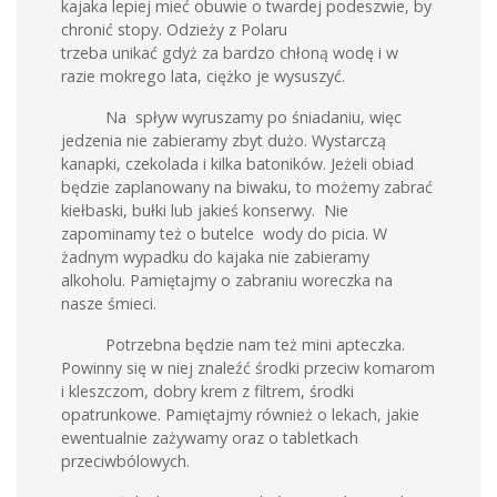
kajaka lepiej mieć obuwie o twardej podeszwie, by
chronić stopy. Odzieży z Polaru
trzeba unikać gdyż za bardzo chłoną wodę i w
razie mokrego lata, ciężko je wysuszyć.
Na spływ wyruszamy po śniadaniu, więc
jedzenia nie zabieramy zbyt dużo. Wystarczą
kanapki, czekolada i kilka batoników. Jeżeli obiad
będzie zaplanowany na biwaku, to możemy zabrać
kiełbaski, bułki lub jakieś konserwy. Nie
zapominamy też o butelce wody do picia. W
żadnym wypadku do kajaka nie zabieramy
alkoholu. Pamiętajmy o zabraniu woreczka na
nasze śmieci.
Potrzebna będzie nam też mini apteczka.
Powinny się w niej znaleźć środki przeciw komarom
i kleszczom, dobry krem z filtrem, środki
opatrunkowe. Pamiętajmy również o lekach, jakie
ewentualnie zażywamy oraz o tabletkach
przeciwbólowych.