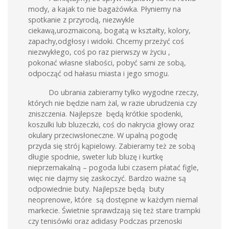
mody, a kajak to nie bagażówka. Płyniemy na
spotkanie z przyrodą, niezwykle
ciekawą,urozmaiconą, bogatą w kształty, kolory,
zapachy,odgłosy i widoki. Chcemy przeżyć coś
niezwykłego, coś po raz pierwszy w życiu ,
pokonać własne słabości, pobyć sami ze sobą,
odpocząć od hałasu miasta i jego smogu.
Do ubrania zabieramy tylko wygodne rzeczy,
których nie będzie nam żal, w razie ubrudzenia czy
zniszczenia. Najlepsze będą krótkie spodenki,
koszulki lub bluzeczki, coś do nakrycia głowy oraz
okulary przeciwsłoneczne. W upalną pogodę
przyda się strój kąpielowy. Zabieramy też ze sobą
długie spodnie, sweter lub bluzę i kurtkę
nieprzemakalną – pogoda lubi czasem płatać figle,
więc nie dajmy się zaskoczyć. Bardzo ważne są
odpowiednie buty. Najlepsze będą buty
neoprenowe, które są dostępne w każdym niemal
markecie. Świetnie sprawdzają się też stare trampki
czy tenisówki oraz adidasy Podczas przenoski