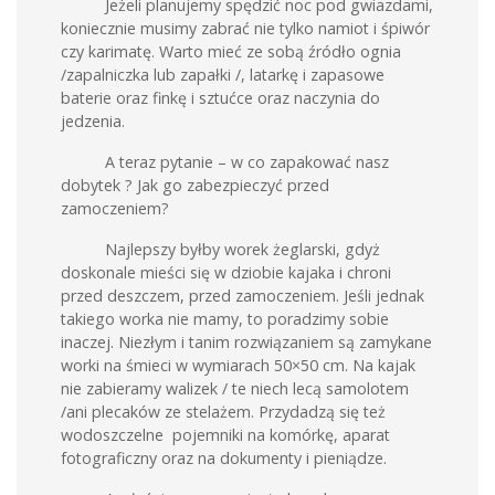
Jeżeli planujemy spędzić noc pod gwiazdami,
koniecznie musimy zabrać nie tylko namiot i śpiwór
czy karimatę. Warto mieć ze sobą źródło ognia
/zapalniczka lub zapałki /, latarkę i zapasowe
baterie oraz finkę i sztućce oraz naczynia do
jedzenia.
A teraz pytanie – w co zapakować nasz
dobytek ? Jak go zabezpieczyć przed
zamoczeniem?
Najlepszy byłby worek żeglarski, gdyż
doskonale mieści się w dziobie kajaka i chroni
przed deszczem, przed zamoczeniem. Jeśli jednak
takiego worka nie mamy, to poradzimy sobie
inaczej. Niezłym i tanim rozwiązaniem są zamykane
worki na śmieci w wymiarach 50×50 cm. Na kajak
nie zabieramy walizek / te niech lecą samolotem
/ani plecaków ze stelażem. Przydadzą się też
wodoszczelne pojemniki na komórkę, aparat
fotograficzny oraz na dokumenty i pieniądze.