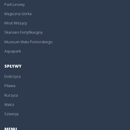
Park Linowy
Magiczna Górka
Most Wiszący
Skansen Fortyfikacyjny
Muzeum Wału Pomorskiego
Aquapark
SPŁYWY
Dobrzyca
Piława
Rurzyca
Wałcz
Szwecja
MENU