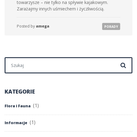
towarzysze – nie tylko na spływie kajakowym.
Zarażajmy innych uśmiechem i życzliwością.
Posted by
amega
PORADY
Szukaj:
KATEGORIE
(1)
Flora i Fauna
(1)
Informacje