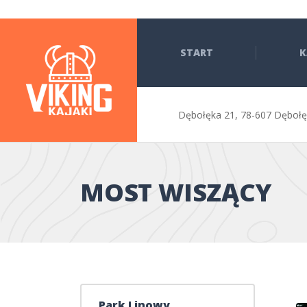
START
K
Dębołęka 21,
78-607 Dęboł
MOST WISZĄCY
Park Linowy