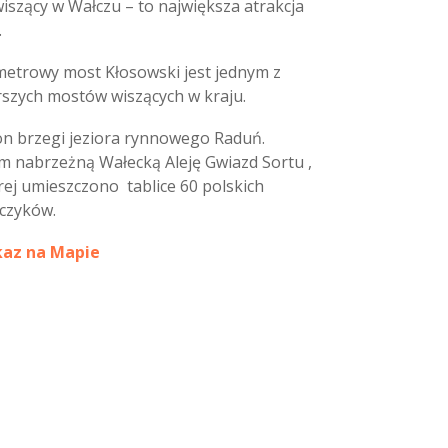
iszący w Wałczu – to największa atrakcja
.
metrowy most Kłosowski jest jednym z
rszych mostów wiszących w kraju.
on brzegi jeziora rynnowego Raduń.
 nabrzeżną Wałecką Aleję Gwiazd Sortu ,
rej umieszczono tablice 60 polskich
jczyków.
az na Mapie