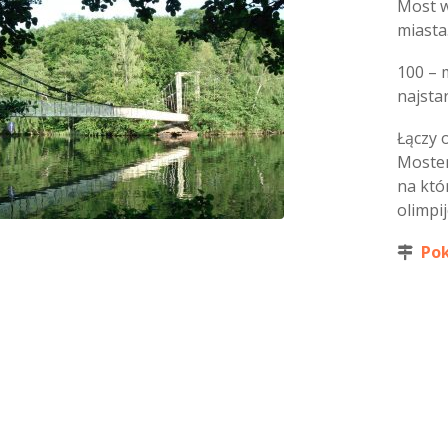
Most w
miasta
100 – 
najsta
Łączy 
Mostem
na któ
olimpi
Pok