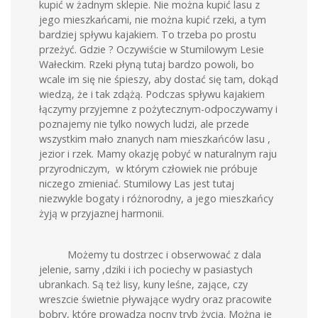
kupić w żadnym sklepie. Nie można kupić lasu z
jego mieszkańcami, nie można kupić rzeki, a tym
bardziej spływu kajakiem. To trzeba po prostu
przeżyć. Gdzie ? Oczywiście w Stumilowym Lesie
Wałeckim. Rzeki płyną tutaj bardzo powoli, bo
wcale im się nie śpieszy, aby dostać się tam, dokąd
wiedzą, że i tak zdążą. Podczas spływu kajakiem
łączymy przyjemne z pożytecznym-odpoczywamy i
poznajemy nie tylko nowych ludzi, ale przede
wszystkim mało znanych nam mieszkańców lasu ,
jezior i rzek. Mamy okazję pobyć w naturalnym raju
przyrodniczym, w którym człowiek nie próbuje
niczego zmieniać. Stumilowy Las jest tutaj
niezwykle bogaty i różnorodny, a jego mieszkańcy
żyją w przyjaznej harmonii.
Możemy tu dostrzec i obserwować z dala
jelenie, sarny ,dziki i ich pociechy w pasiastych
ubrankach. Są też lisy, kuny leśne, zające, czy
wreszcie świetnie pływające wydry oraz pracowite
bobry, które prowadzą nocny tryb życia. Można je