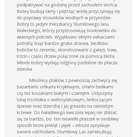
podpatrywać na godzinę przed zachodem słońca.
Bobry budują tamy i piętrząc wodę przyczyniają się
do poprawy stosunków wodnych w przyrodzie.
Bobry to jedyni mieszkańcy Stumilowego lasu
Wałeckiego, którzy przystosowują środowisko do
własnych potrzeb. Wyjątkowo silnymi siekaczami
potrafią ściąć bardzo grube drzewa. Siedlisko
bobrów to żeremie, skonstruowane z gałęzi, traw,
trzcin i części drzew połączone za pomocą błota.
Młode bobry wydają odgłosy podobne do płaczu
dziecka.
Miłośnicy ptaków z pewnością zachwycą się
bażantami. orlikami krzykliwymi, orłami bielikami
czy też bocianami białymi i czarnymi. Usłyszymy
tutaj trzciniaka o wielosylabowym, terkoczącym
śpiewie oraz dzierzbę i jej gniazdo na ciernistym
krzewie. Do hałaśliwego kwiczoła lepiej nie zbliżać
się za bardzo, bo ten niewielki ptaszek w osobliwy
sposób broni piskląt i jajek – intruza opryskuje
swoimi odchodami. Stumilowy Las zamieszkują