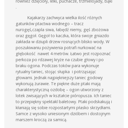
również dzięcioły, lelki, puchacze, trzmielojady, bąki
.
Kajakarzy zachwyca wielka ilość różnych
gatunków ptactwa wodnego – tracz
nurogęś,czapla siwa, łabędź niemy, gęś zbożowa
oraz gęgoł. Gęgoł to kaczka, która swoje gniazdo
zakłada w dziupli drzew rosnących blisko wody. W
poszukiwaniu pożywienia potrafi nurkować na
głębokość nawet 4 metrów. Łatwo jest rozpoznać
perkoza po rdzawej kryże na czubie głowy i po
braku ogona. Podczas toków para wykonuje
rytualny taniec, stojąc słupka i potrząsając
głowami. Jednak najpiękniejszy taniec godowy
wykonują żurawie. Te piękne duże ptaki mają
charakterystyczną ozdobę – ogon utworzony z
lotek zwisających w kształcie pióropusza. Ich taniec
to przepiękny spektakl baletowy. Ptaki podskakują i
kłaniają się sobie rozpostartymi płasko skrzydłami.
Samce z wysoko uniesionym dzióbem i dostojnym
marszem kroczą za samicą.