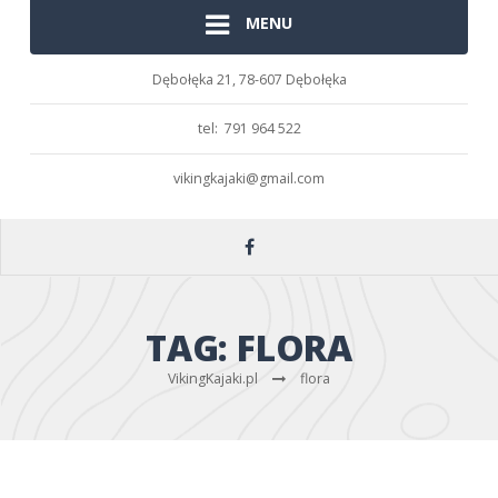
MENU
Dębołęka 21,
78-607 Dębołęka
tel: 791 964 522
vikingkajaki@gmail.com
TAG:
FLORA
VikingKajaki.pl
flora