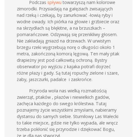
Podczas
spływu
towarzyszą nam kolorowe
zimorodki. Przysiadają na gałęziach zwisających
nad rzeką i czekają, by zanurkować -łowią ryby i
wodne owady. Ich piórka na głowie i grzbiecie oraz
na skrzydłach są błękitne, a na brzuszkach –
pomarańczowe. Odzywają się przenikliwy głosem.
Nie zakładają gniazd na drzewach. W urwistym
brzegu rzeki wygrzebują norę o długości około 1
metra, zakończoną komorą lęgową. Ten mały ptak
drapieżny jest pod całkowitą ochroną. Bystry
obserwator po wyjściu z kajaka potrafi dojrzeć
różne płazy i gady. Są tutaj ropuchy zielone i szare,
żaby, jaszczurki, padalce i zaskrońce.
Przyroda woła nas wielką rozmaitością
zwierząt, ptaków , płazów i niewielkich gadów,
zachęca każdego do swego królestwa. Tutaj
poznajemy życie wszystkimi zmysłami, nabieramy
dystansu do samych siebie. Stumilowy Las Wałecki
to takie miejsce, gdzie nie tylko wypada, ale wręcz
trzeba pokłonić się przyrodzie i dziękować Bogu,
że je dla nas stworzył.