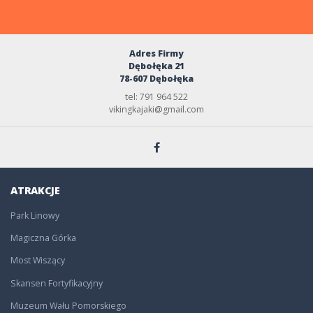
Adres Firmy
Dębołęka 21
78-607 Dębołęka
tel: 791 964 522
vikingkajaki@gmail.com
ATRAKCJE
Park Linowy
Magiczna Górka
Most Wiszący
Skansen Fortyfikacyjny
Muzeum Wału Pomorskiego