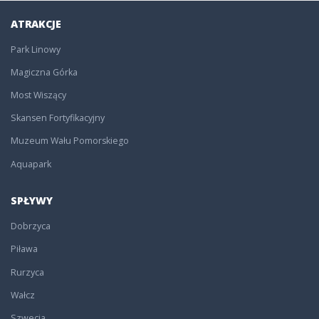
ATRAKCJE
Park Linowy
Magiczna Górka
Most Wiszący
Skansen Fortyfikacyjny
Muzeum Wału Pomorskiego
Aquapark
SPŁYWY
Dobrzyca
Piława
Rurzyca
Wałcz
Szwecja