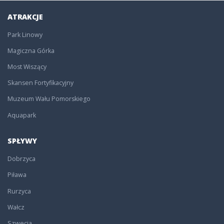
ATRAKCJE
Park Linowy
Magiczna Górka
Most Wiszący
Skansen Fortyfikacyjny
Muzeum Wału Pomorskiego
Aquapark
SPŁYWY
Dobrzyca
Piława
Rurzyca
Wałcz
Szwecja