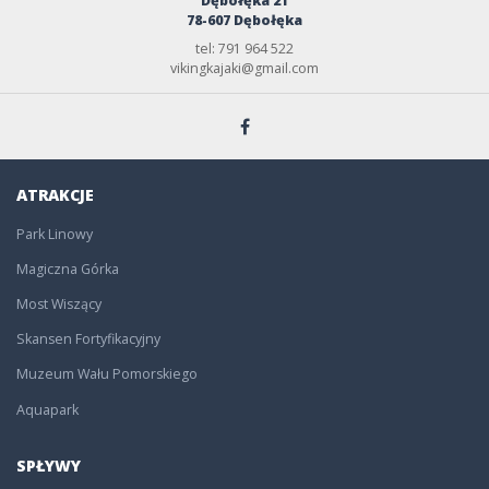
Dębołęka 21
78-607 Dębołęka
tel: 791 964 522
vikingkajaki@gmail.com
ATRAKCJE
Park Linowy
Magiczna Górka
Most Wiszący
Skansen Fortyfikacyjny
Muzeum Wału Pomorskiego
Aquapark
SPŁYWY