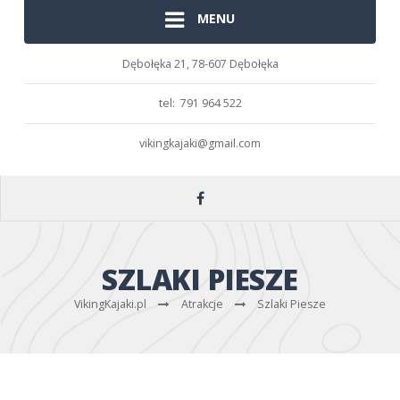
MENU
Dębołęka 21,
78-607 Dębołęka
tel: 791 964 522
vikingkajaki@gmail.com
SZLAKI PIESZE
VikingKajaki.pl
Atrakcje
Szlaki Piesze