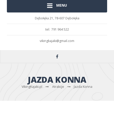
MENU
Dębołęka 21,
78-607 Dębołęka
tel: 791 964 522
vikingkajaki@gmail.com
JAZDA KONNA
VikingKajaki.pl
Atrakcje
Jazda Konna