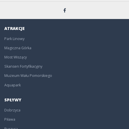
ATRAKCJE
Park Linowy
Magiczna Górka
Most Wiszący
Skansen Fortyfikacyjny
Muzeum Wału Pomorskiego
Aquapark
SPŁYWY
Dobrzyca
Piława
Rurzyca